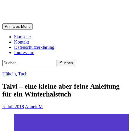
Zum
AnneluM
Inhalt
springen
Suchen
Primäres Menü
Startseite
Kontakt
Datenschutzerklärung
Impressum
Suchen
nach:
Häkeln
,
Tuch
Talvi – eine kleine aber feine Anleitung
für ein Winterhalstuch
5. Juli 2018
AnneluM