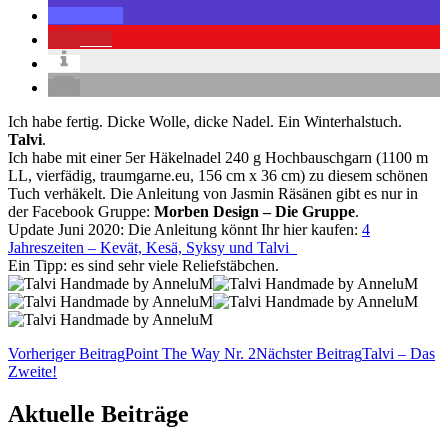
666
Ich habe fertig. Dicke Wolle, dicke Nadel. Ein Winterhalstuch.
Talvi
.
Ich habe mit einer 5er Häkelnadel 240 g Hochbauschgarn (1100 m
LL, vierfädig, traumgarne.eu, 156 cm x 36 cm) zu diesem schönen
Tuch verhäkelt. Die Anleitung von Jasmin Räsänen gibt es nur in
der Facebook Gruppe:
Morben Design – Die Gruppe
.
Update Juni 2020: Die Anleitung könnt Ihr hier kaufen:
4
Jahreszeiten – Kevät, Kesä, Syksy und Talvi
Ein Tipp: es sind sehr viele Reliefstäbchen.
Beitragsnavigation
Vorheriger Beitrag
Point The Way Nr. 2
Nächster Beitrag
Talvi – Das
Zweite!
Aktuelle Beiträge