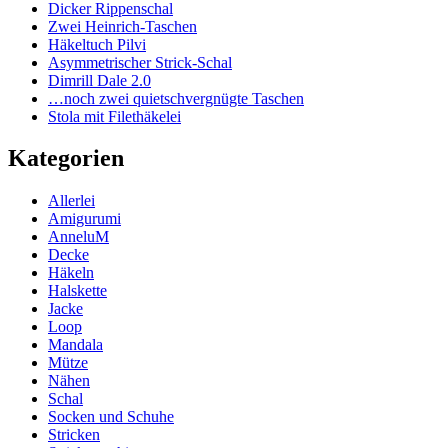
Dicker Rippenschal
Zwei Heinrich-Taschen
Häkeltuch Pilvi
Asymmetrischer Strick-Schal
Dimrill Dale 2.0
…noch zwei quietschvergnügte Taschen
Stola mit Filethäkelei
Kategorien
Allerlei
Amigurumi
AnneluM
Decke
Häkeln
Halskette
Jacke
Loop
Mandala
Mütze
Nähen
Schal
Socken und Schuhe
Stricken