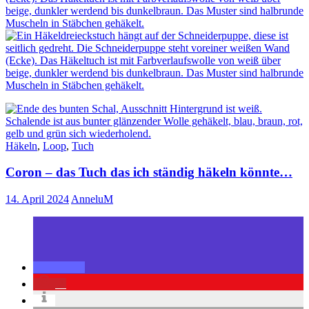
Häkeln
,
Loop
,
Tuch
Coron – das Tuch das ich ständig häkeln könnte…
14. April 2024
AnneluM
2