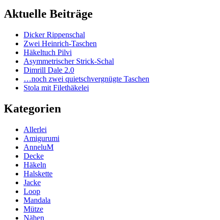
Aktuelle Beiträge
Dicker Rippenschal
Zwei Heinrich-Taschen
Häkeltuch Pilvi
Asymmetrischer Strick-Schal
Dimrill Dale 2.0
…noch zwei quietschvergnügte Taschen
Stola mit Filethäkelei
Kategorien
Allerlei
Amigurumi
AnneluM
Decke
Häkeln
Halskette
Jacke
Loop
Mandala
Mütze
Nähen