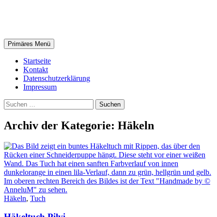
Zum
AnneluM
Inhalt
springen
Suchen
Primäres Menü
Startseite
Kontakt
Datenschutzerklärung
Impressum
Suchen
nach:
Archiv der Kategorie: Häkeln
Häkeln
,
Tuch
Häkeltuch Pilvi