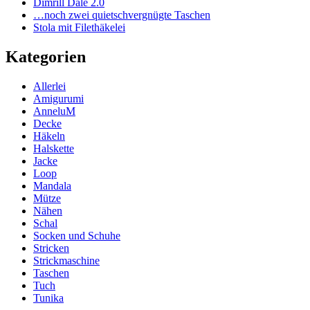
Dimrill Dale 2.0
…noch zwei quietschvergnügte Taschen
Stola mit Filethäkelei
Kategorien
Allerlei
Amigurumi
AnneluM
Decke
Häkeln
Halskette
Jacke
Loop
Mandala
Mütze
Nähen
Schal
Socken und Schuhe
Stricken
Strickmaschine
Taschen
Tuch
Tunika