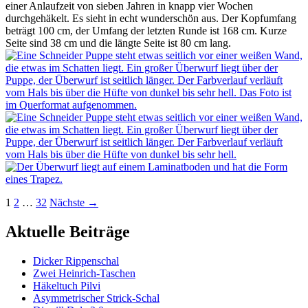
einer Anlaufzeit von sieben Jahren in knapp vier Wochen
durchgehäkelt. Es sieht in echt wunderschön aus. Der Kopfumfang
beträgt 100 cm, der Umfang der letzten Runde ist 168 cm. Kurze
Seite sind 38 cm und die längte Seite ist 80 cm lang.
Beitragsnavigation
1
2
…
32
Nächste →
Aktuelle Beiträge
Dicker Rippenschal
Zwei Heinrich-Taschen
Häkeltuch Pilvi
Asymmetrischer Strick-Schal