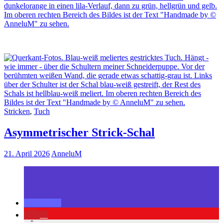
Stricken
,
Tuch
Asymmetrischer Strick-Schal
21. April 2026
AnneluM
0