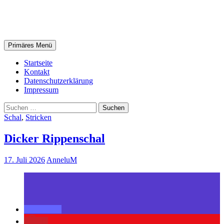
Zum
AnneluM
Inhalt
springen
Suchen
Primäres Menü
Startseite
Kontakt
Datenschutzerklärung
Impressum
Suchen
nach:
Schal
,
Stricken
Dicker Rippenschal
17. Juli 2026
AnneluM
0