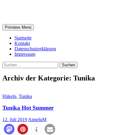
Zum
AnneluM
Inhalt
springen
Suchen
Primäres Menü
Startseite
Kontakt
Datenschutzerklärung
Impressum
Suchen
nach:
Archiv der Kategorie: Tunika
Häkeln
,
Tunika
Tunika Hot Summer
12. Juli 2019
AnneluM
146