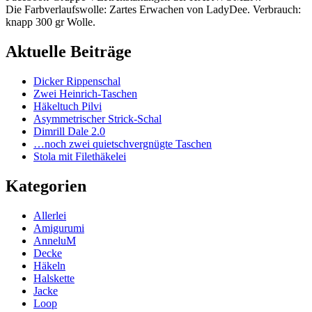
Die Farbverlaufswolle: Zartes Erwachen von LadyDee. Verbrauch:
knapp 300 gr Wolle.
Aktuelle Beiträge
Dicker Rippenschal
Zwei Heinrich-Taschen
Häkeltuch Pilvi
Asymmetrischer Strick-Schal
Dimrill Dale 2.0
…noch zwei quietschvergnügte Taschen
Stola mit Filethäkelei
Kategorien
Allerlei
Amigurumi
AnneluM
Decke
Häkeln
Halskette
Jacke
Loop