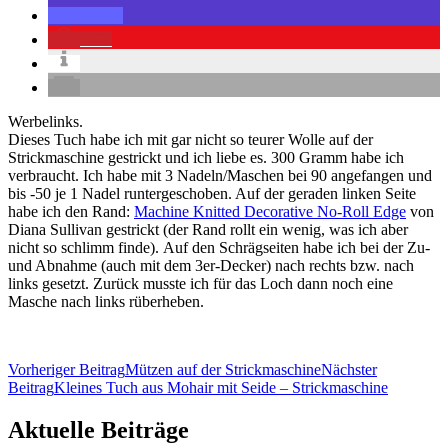
153
Werbelinks.
Dieses Tuch habe ich mit gar nicht so teurer Wolle auf der
Strickmaschine gestrickt und ich liebe es. 300 Gramm habe ich
verbraucht. Ich habe mit 3 Nadeln/Maschen bei 90 angefangen und
bis -50 je 1 Nadel runtergeschoben. Auf der geraden linken Seite
habe ich den Rand:
Machine Knitted Decorative No-Roll Edge
von
Diana Sullivan gestrickt
(der Rand rollt ein wenig, was ich aber
nicht so schlimm finde).
Auf den Schrägseiten habe ich bei der Zu-
und Abnahme (auch mit dem 3er-Decker) nach rechts bzw. nach
links gesetzt. Zurück musste ich für das Loch dann noch eine
Masche nach links rüberheben.
Beitragsnavigation
Vorheriger Beitrag
Mützen auf der Strickmaschine
Nächster
Beitrag
Kleines Tuch aus Mohair mit Seide – Strickmaschine
Aktuelle Beiträge