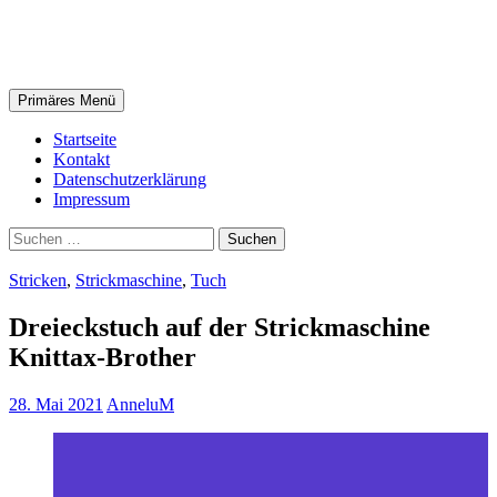
Zum
AnneluM
Inhalt
springen
Suchen
Primäres Menü
Startseite
Kontakt
Datenschutzerklärung
Impressum
Suchen
nach:
Stricken
,
Strickmaschine
,
Tuch
Dreieckstuch auf der Strickmaschine
Knittax-Brother
28. Mai 2021
AnneluM