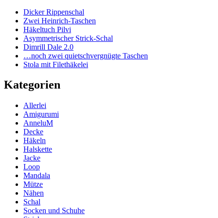
Dicker Rippenschal
Zwei Heinrich-Taschen
Häkeltuch Pilvi
Asymmetrischer Strick-Schal
Dimrill Dale 2.0
…noch zwei quietschvergnügte Taschen
Stola mit Filethäkelei
Kategorien
Allerlei
Amigurumi
AnneluM
Decke
Häkeln
Halskette
Jacke
Loop
Mandala
Mütze
Nähen
Schal
Socken und Schuhe